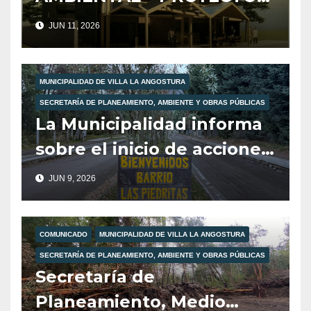
“NORDIK III”
JUN 11, 2026
MUNICIPALIDAD DE VILLA LA ANGOSTURA
SECRETARÍA DE PLANEAMIENTO, AMBIENTE Y OBRAS PÚBLICAS
La Municipalidad informa
sobre el inicio de acciones
previas a la pavimentación
JUN 9, 2026
de Las Piedritas.
COMUNICADO
MUNICIPALIDAD DE VILLA LA ANGOSTURA
SECRETARÍA DE PLANEAMIENTO, AMBIENTE Y OBRAS PÚBLICAS
Secretaría de
Planeamiento, Medio