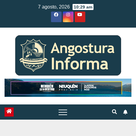
Skip
7 agosto, 2026
10:29 am
to
content