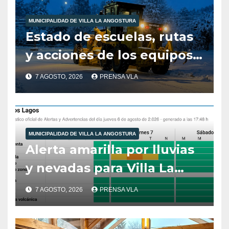
MUNICIPALIDAD DE VILLA LA ANGOSTURA
Estado de escuelas, rutas
y acciones de los equipos
municipales – Villa La
7 AGOSTO, 2026
PRENSA VLA
Angostura – 7 de agosto –
10:00 hs
MUNICIPALIDAD DE VILLA LA ANGOSTURA
Alerta amarilla por lluvias
y nevadas para Villa La
Angostura.
7 AGOSTO, 2026
PRENSA VLA