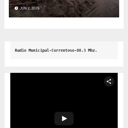
Ambiente y Obra Pública –
JUN 2, 2026
Comunicado Institucional.
Radio Municipal-Correntoso-88.3 Mhz.