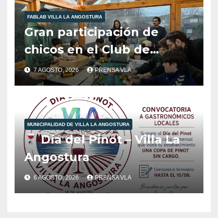
FABLAB VILLA LA ANGOSTURA
Gran participación de
chicos en el Club de
Robótica de FabLab
7 AGOSTO, 2026
PRENSA VLA
Angostura.
MUNICIPALIDAD DE VILLA LA ANGOSTURA
Día del Pinot – Villa La
Angostura
6 AGOSTO, 2026
PRENSA VLA