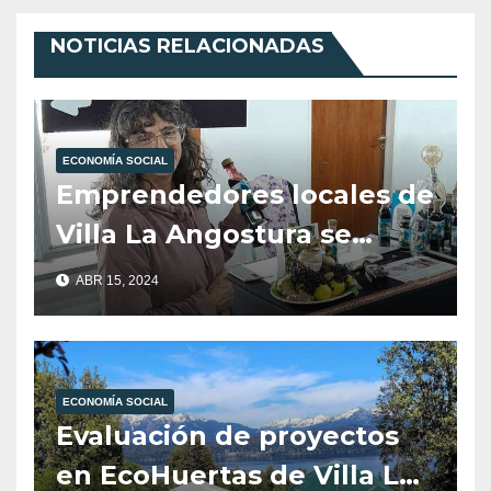
NOTICIAS RELACIONADAS
ECONOMÍA SOCIAL
Emprendedores locales de
Villa La Angostura se
destacan en la Feria
ABR 15, 2024
“Tienda de Sabores” en
Neuquén
ECONOMÍA SOCIAL
Evaluación de proyectos
en EcoHuertas de Villa La