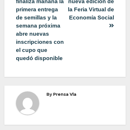
de
finaliza mañana la
nueva edición de
primera entrega
la Feria Virtual de
entradas
de semillas y la
Economía Social
semana próxima
abre nuevas
inscripciones con
el cupo que
quedó disponible
By
Prensa Vla