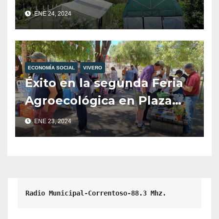
Angostura
ENE 24, 2024
ECONOMÍA SOCIAL
VIVERO
Éxito en la segunda Feria
Agroecológica en Plaza
Pioneros
ENE 23, 2024
Radio Municipal-Correntoso-88.3 Mhz.