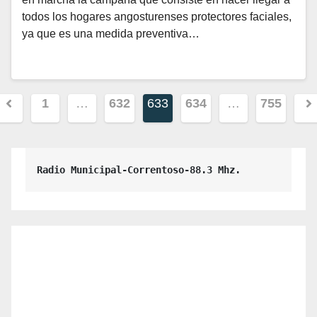
todos los hogares angosturenses protectores faciales,
ya que es una medida preventiva…
Paginación
1
…
632
633
634
…
755
de
entradas
Radio Municipal-Correntoso-88.3 Mhz.