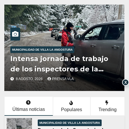
MUNICIPALIDAD DE VILLA LA ANGOSTURA
jo
Reporte de la Secretaria d
Servicios Públicos
Municipalidad de Villa la
8 AGOSTO, 2026
PRENSA VLA
X
Angostura dia 8/8/26
-12:00HS
Últimas noticias
Populares
Trending
MUNICIPALIDAD DE VILLA LA ANGOSTURA