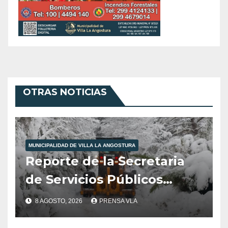
OTRAS NOTICIAS
MUNICIPALIDAD DE VILLA LA ANGOSTURA
Reporte de la Secretaria
de Servicios Públicos
Municipalidad de Villa la
8 AGOSTO, 2026
PRENSA VLA
Angostura día 8/8/26