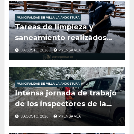
-20:00HS
MUNICIPALIDAD DE VILLA LA ANGOSTURA
Tareas de limpieza y
saneamiento realizados
por la Secretaria de
8 AGOSTO, 2026
PRENSA VLA
atención al vecino
MUNICIPALIDAD DE VILLA LA ANGOSTURA
Intensa jornada de trabajo
de los inspectores de la
Dirección de Tránsito y
8 AGOSTO, 2026
PRENSA VLA
Transporte de la