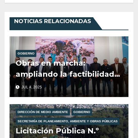
NOTICIAS RELACIONADAS
GOBIERNO
Obras en marcha:
ampliando la factibilidad
de gas en Villa La
JUL 4, 2025
Angostura.
DIRECCIÓN DE MEDIO AMBIENTE
GOBIERNO
SECRETARÍA DE PLANEAMIENTO, AMBIENTE Y OBRAS PÚBLICAS
Licitación Pública N.º