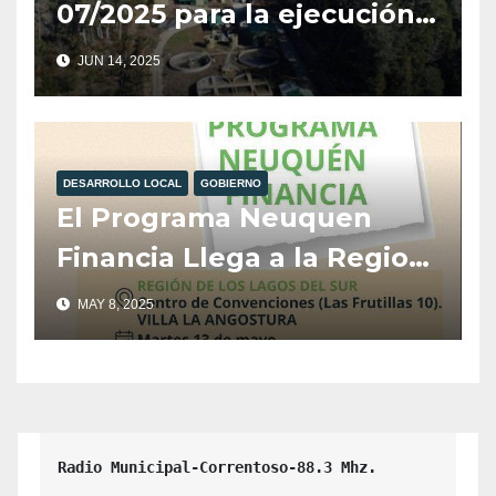
07/2025 para la ejecución
de la Planta de
JUN 14, 2025
Pretratamiento de
Efluentes Cloacales de
Camiones Atmosféricos en
DESARROLLO LOCAL
GOBIERNO
Villa La Angostura.
El Programa Neuquen
Financia Llega a la Region
Los Lagos Del Sur.
MAY 8, 2025
Radio Municipal-Correntoso-88.3 Mhz.