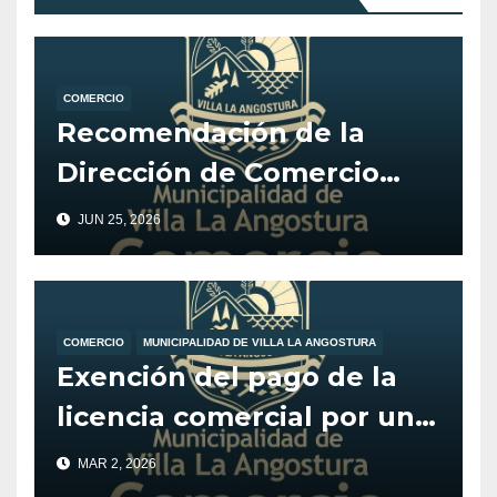
COMERCIO
Recomendación de la
Dirección de Comercio
para operaciones con
JUN 25, 2026
automotores
COMERCIO
MUNICIPALIDAD DE VILLA LA ANGOSTURA
Exención del pago de la
licencia comercial por un
año para nuevos
MAR 2, 2026
emprendimientos