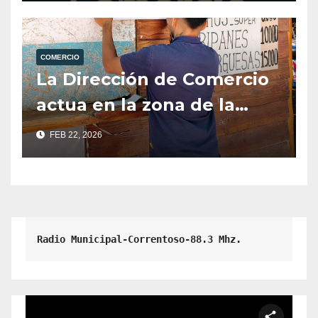
COMERCIO
La Dirección de Comercio
actua en la zona de la
playa pública del Lago
FEB 22, 2026
Correntoso.
Radio Municipal-Correntoso-88.3 Mhz.