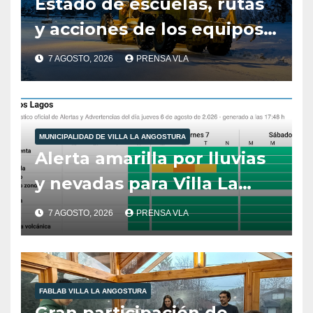
Estado de escuelas, rutas
y acciones de los equipos
municipales – Villa La
7 AGOSTO, 2026
PRENSA VLA
Angostura – 7 de agosto –
10:00 hs
MUNICIPALIDAD DE VILLA LA ANGOSTURA
Alerta amarilla por lluvias
y nevadas para Villa La
Angostura.
7 AGOSTO, 2026
PRENSA VLA
FABLAB VILLA LA ANGOSTURA
Gran participación de