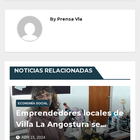
By
Prensa Vla
NOTICIAS RELACIONADAS
ECONOMÍA SOCIAL
Emprendedores locales de
Villa La Angostura se
destacan en la Feria
ABR 15, 2024