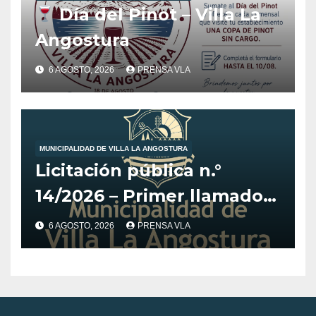
Día del Pinot – Villa La
Angostura
6 AGOSTO, 2026
PRENSA VLA
MUNICIPALIDAD DE VILLA LA ANGOSTURA
Licitación pública n.°
14/2026 – Primer llamado
para la adquisición de
6 AGOSTO, 2026
PRENSA VLA
vehículo adaptado para
CET.