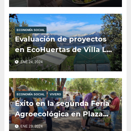
“Tienda de Sabores” en
Neuquén
ECONOMÍA SOCIAL
Evaluación de proyectos
en EcoHuertas de Villa La
Angostura
ENE 24, 2024
ECONOMÍA SOCIAL
VIVERO
Éxito en la segunda Feria
Agroecológica en Plaza
Pioneros
ENE 23, 2024