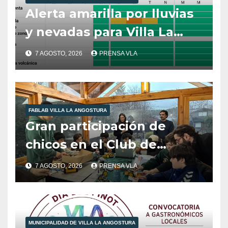
Alerta amarilla por lluvias
y nevadas para Villa La
Angostura.
7 AGOSTO, 2026
PRENSA VLA
FABLAB VILLA LA ANGOSTURA
Gran participación de
chicos en el Club de
Robótica de FabLab
7 AGOSTO, 2026
PRENSA VLA
Angostura.
MUNICIPALIDAD DE VILLA LA ANGOSTURA