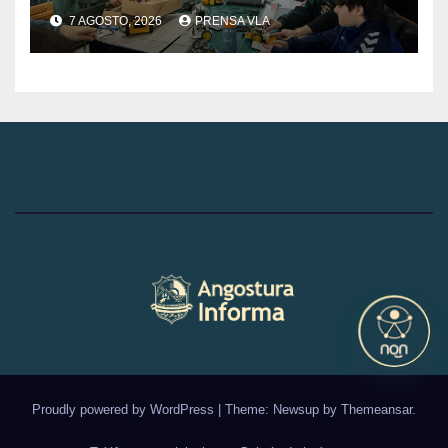
Robótica de FabLab
7 AGOSTO, 2026
PRENSA VLA
Angostura.
Proudly powered by WordPress
|
Theme: Newsup by
Themeansar
.