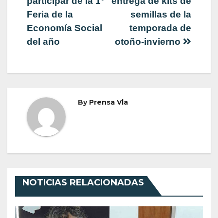
de
participar de la 1°
entrega de kits de
Feria de la
semillas de la
entradas
Economía Social
temporada de
del año
otoño-invierno
By
Prensa Vla
NOTICIAS RELACIONADAS