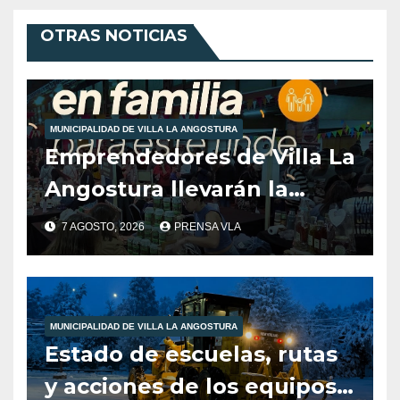
OTRAS NOTICIAS
MUNICIPALIDAD DE VILLA LA ANGOSTURA
Emprendedores de Villa La
Angostura llevarán la
producción local a Tienda
7 AGOSTO, 2026
PRENSA VLA
de Sabores.
MUNICIPALIDAD DE VILLA LA ANGOSTURA
Estado de escuelas, rutas
y acciones de los equipos