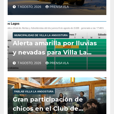
municipales – Villa La
7 AGOSTO, 2026
PRENSA VLA
Angostura – 7 de agosto –
10:00 hs
MUNICIPALIDAD DE VILLA LA ANGOSTURA
Alerta amarilla por lluvias
y nevadas para Villa La
Angostura.
7 AGOSTO, 2026
PRENSA VLA
FABLAB VILLA LA ANGOSTURA
Gran participación de
chicos en el Club de