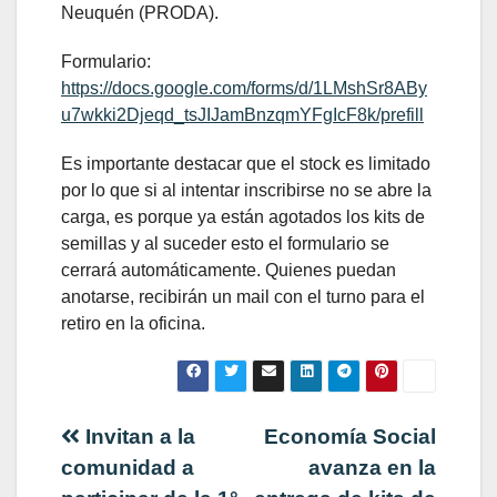
Neuquén (PRODA).
Formulario:
https://docs.google.com/forms/d/1LMshSr8ABy
u7wkki2Djeqd_tsJIJamBnzqmYFgIcF8k/prefill
Es importante destacar que el stock es limitado
por lo que si al intentar inscribirse no se abre la
carga, es porque ya están agotados los kits de
semillas y al suceder esto el formulario se
cerrará automáticamente. Quienes puedan
anotarse, recibirán un mail con el turno para el
retiro en la oficina.
Navegación
Invitan a la
Economía Social
comunidad a
avanza en la