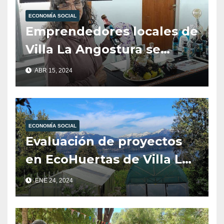
ECONOMÍA SOCIAL
Emprendedores locales de
Villa La Angostura se
destacan en la Feria
ABR 15, 2024
“Tienda de Sabores” en
Neuquén
ECONOMÍA SOCIAL
Evaluación de proyectos
en EcoHuertas de Villa La
Angostura
ENE 24, 2024