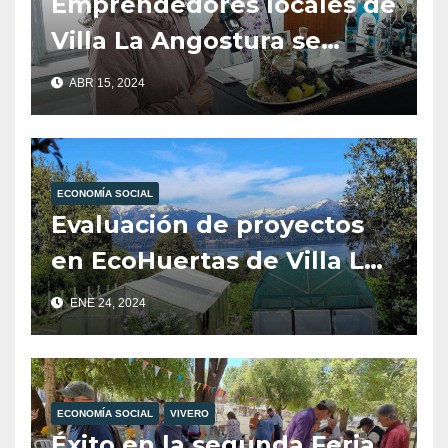
Emprendedores locales de
Villa La Angostura se
destacan en la Feria
ABR 15, 2024
“Tienda de Sabores” en
Neuquén
ECONOMÍA SOCIAL
Evaluación de proyectos
en EcoHuertas de Villa La
Angostura
ENE 24, 2024
ECONOMÍA SOCIAL
VIVERO
Éxito en la segunda Feria