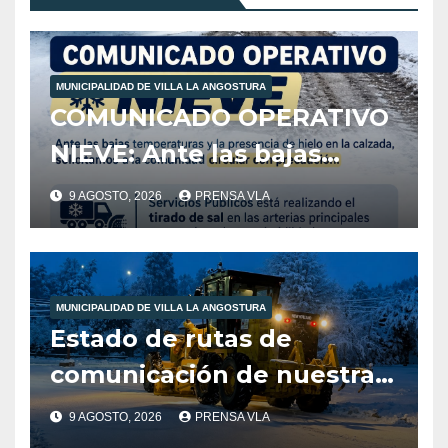
MUNICIPALIDAD DE VILLA LA ANGOSTURA
COMUNICADO OPERATIVO
NIEVE: Ante las bajas
temperaturas y la
9 AGOSTO, 2026
PRENSA VLA
presencia de hielo en la
calzada, solicitamos a la
comunidad extremar las
MUNICIPALIDAD DE VILLA LA ANGOSTURA
precauciones al circular.
Estado de rutas de
comunicación de nuestra
localidad
9 AGOSTO, 2026
PRENSA VLA