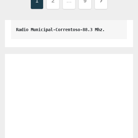
Paginación
1
2
…
9
de
Radio Municipal-Correntoso-88.3 Mhz.
entradas