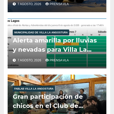
municipales – Villa La
7 AGOSTO, 2026
PRENSA VLA
Angostura – 7 de agosto –
10:00 hs
MUNICIPALIDAD DE VILLA LA ANGOSTURA
Alerta amarilla por lluvias
y nevadas para Villa La
Angostura.
7 AGOSTO, 2026
PRENSA VLA
FABLAB VILLA LA ANGOSTURA
Gran participación de
chicos en el Club de