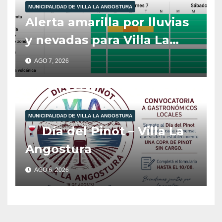
MUNICIPALIDAD DE VILLA LA ANGOSTURA
Alerta amarilla por lluvias
y nevadas para Villa La
Angostura.
AGO 7, 2026
MUNICIPALIDAD DE VILLA LA ANGOSTURA
Día del Pinot – Villa La
Angostura
AGO 6, 2026