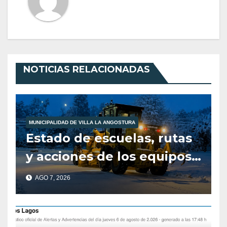
NOTICIAS RELACIONADAS
MUNICIPALIDAD DE VILLA LA ANGOSTURA
Estado de escuelas, rutas
y acciones de los equipos
municipales – Villa La
AGO 7, 2026
Angostura – 7 de agosto –
10:00 hs