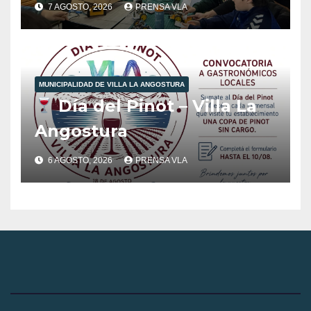
Robótica de FabLab
7 AGOSTO, 2026
PRENSA VLA
Angostura.
MUNICIPALIDAD DE VILLA LA ANGOSTURA
Día del Pinot – Villa La
Angostura
6 AGOSTO, 2026
PRENSA VLA