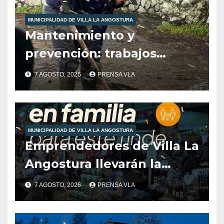
MUNICIPALIDAD DE VILLA LA ANGOSTURA
Mantenimiento y
prevención: trabajos
municipales ante las
7 AGOSTO, 2026
PRENSA VLA
condiciones climáticas.
MUNICIPALIDAD DE VILLA LA ANGOSTURA
Emprendedores de Villa La
Angostura llevarán la
producción local a Tienda
7 AGOSTO, 2026
PRENSA VLA
de Sabores.