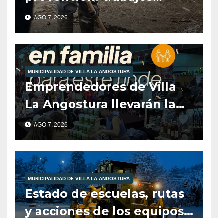
municipales ante las
AGO 7, 2026
condiciones climáticas.
MUNICIPALIDAD DE VILLA LA ANGOSTURA
Emprendedores de Villa
La Angostura llevarán la
producción local a Tienda
AGO 7, 2026
de Sabores.
MUNICIPALIDAD DE VILLA LA ANGOSTURA
Estado de escuelas, rutas
y acciones de los equipos