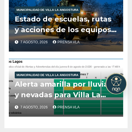
MUNICIPALIDAD DE VILLA LA ANGOSTURA
Estado de escuelas, rutas
y acciones de los equipos
municipales – Villa La
7 AGOSTO, 2026
PRENSA VLA
Angostura – 7 de agosto –
10:00 hs
MUNICIPALIDAD DE VILLA LA ANGOSTURA
Alerta amarilla por lluvias
y nevadas para Villa La
Angostura.
7 AGOSTO, 2026
PRENSA VLA