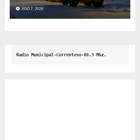
municipales – Villa La
AGO 7, 2026
Angostura – 7 de agosto –
10:00 hs
Radio Municipal-Correntoso-88.3 Mhz.