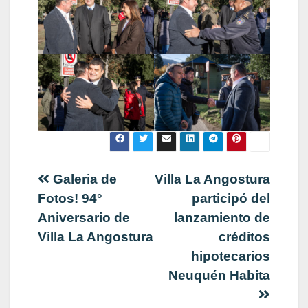
Navegación
Galeria de
Villa La Angostura
Fotos! 94°
participó del
de
Aniversario de
lanzamiento de
Villa La Angostura
créditos
entradas
hipotecarios
Neuquén Habita