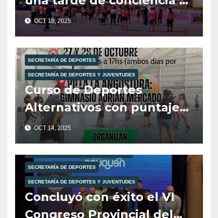
una tarde de conciencia y
bienestar.
OCT 18, 2025
SECRETARÍA DE DEPORTES
SECRETARÍA DE DEPORTES Y JUVENTUDES
Curso de Deportes
Alternativos con puntaje
docente.
OCT 14, 2025
MUNICIPALIDAD DE VILLA LA ANGOSTURA
SECRETARÍA DE DEPORTES
SECRETARÍA DE DEPORTES Y JUVENTUDES
Concluyó con éxito el VI
Congreso Provincial del