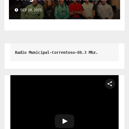
Deporte y la Actividad
SEP 28, 2025
Física en Villa La
Angostura
Radio Municipal-Correntoso-88.3 Mhz.