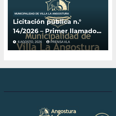
MUNICIPALIDAD DE VILLA LA ANGOSTURA
Licitación pública n.°
14/2026 – Primer llamado
para la adquisición de
6 AGOSTO, 2026
PRENSA VLA
vehículo adaptado para
CET.