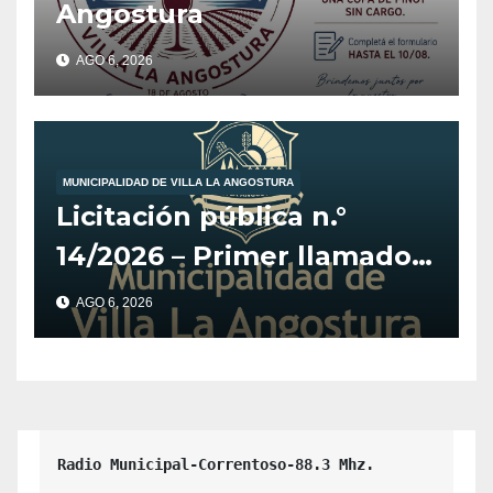
Angostura
AGO 6, 2026
MUNICIPALIDAD DE VILLA LA ANGOSTURA
Licitación pública n.°
14/2026 – Primer llamado
para la adquisición de
AGO 6, 2026
vehículo adaptado para
CET.
Radio Municipal-Correntoso-88.3 Mhz.