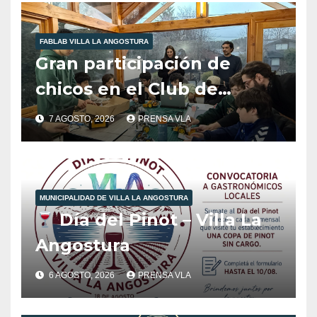
FABLAB VILLA LA ANGOSTURA
Gran participación de
chicos en el Club de
Robótica de FabLab
7 AGOSTO, 2026
PRENSA VLA
Angostura.
MUNICIPALIDAD DE VILLA LA ANGOSTURA
Día del Pinot – Villa La
Angostura
6 AGOSTO, 2026
PRENSA VLA