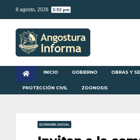
Skip
8 agosto, 2026
3:53 pm
to
content
INICIO
GOBIERNO
OBRAS Y SE
PROTECCIÓN CIVIL
ZOONOSIS
ECONOMÍA SOCIAL