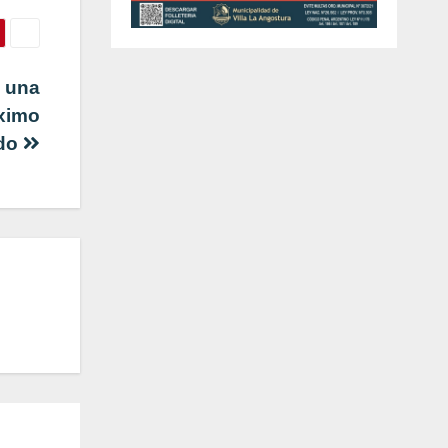
e una
óximo
do