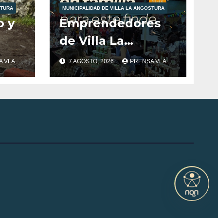
STURA
MUNICIPALIDAD DE VILLA LA ANGOSTURA
o y
Emprendedores
de Villa La
Angostura
A VLA
7 AGOSTO, 2026
PRENSA VLA
nte
llevarán la
s
producción local a
Tienda de
Sabores.