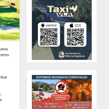
nueva
oneros
trar
,
a