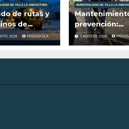
ALIDAD DE VILLA LA ANGOSTURA
MUNICIPALIDAD DE VILLA LA ANGO
ado de rutas y
Mantenimient
inos de
prevención:
unicación de
trabajos
OSTO, 2026
PRENSA VLA
7 AGOSTO, 2026
PRENS
stra localidad
municipales a
las condicione
climáticas.