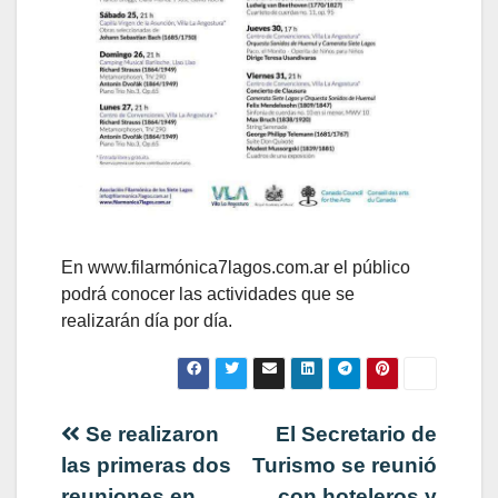
En www.filarmónica7lagos.com.ar el público
podrá conocer las actividades que se
realizarán día por día.
Navegación
Se realizaron
El Secretario de
las primeras dos
Turismo se reunió
de
reuniones en
con hoteleros y