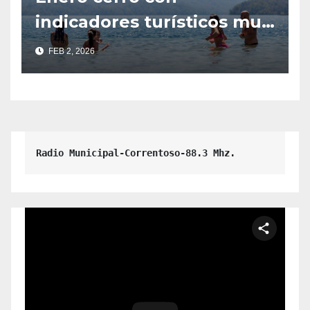
indicadores turísticos muy
positivos en la provincia
FEB 2, 2026
del Neuquén.
Radio Municipal-Correntoso-88.3 Mhz.