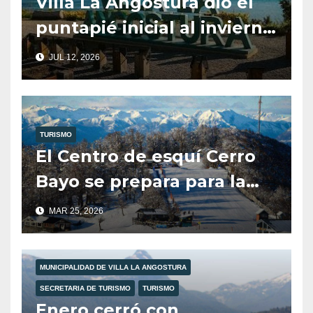
Villa La Angostura dio el
puntapié inicial al invierno
en la región y se prepara
JUL 12, 2026
para las semanas de
mayor afluencia turística
TURISMO
El Centro de esquí Cerro
Bayo se prepara para la
temporada de invierno.
MAR 25, 2026
MUNICIPALIDAD DE VILLA LA ANGOSTURA
SECRETARIA DE TURISMO
TURISMO
Enero cerró con