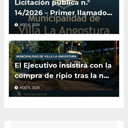
Licitación pública n.°
14/2026 – Primer llamado
para la adquisición de
AGO 6, 2026
vehículo adaptado para
CET.
MUNICIPALIDAD DE VILLA LA ANGOSTURA
El Ejecutivo insistirá con la
compra de ripio tras la no
aprobación del Concejo en
AGO 5, 2026
2025.