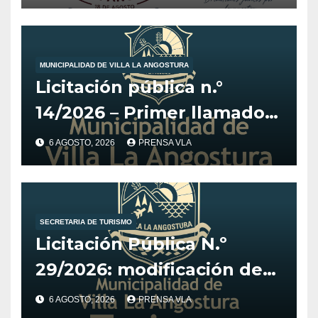
MUNICIPALIDAD DE VILLA LA ANGOSTURA
Licitación pública n.°
14/2026 – Primer llamado
para la adquisición de
6 AGOSTO, 2026
PRENSA VLA
vehículo adaptado para
CET.
SECRETARIA DE TURISMO
Licitación Pública N.º
29/2026: modificación de
fechas para el Desarrollo
6 AGOSTO, 2026
PRENSA VLA