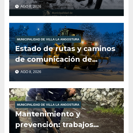
Municipalidad de Villa la
AGO 8, 2026
Angostura dia 8/8/26
-12:00HS
MUNICIPALIDAD DE VILLA LA ANGOSTURA
Estado de rutas y caminos
de comunicación de
nuestra localidad
AGO 8, 2026
MUNICIPALIDAD DE VILLA LA ANGOSTURA
Mantenimiento y
prevención: trabajos