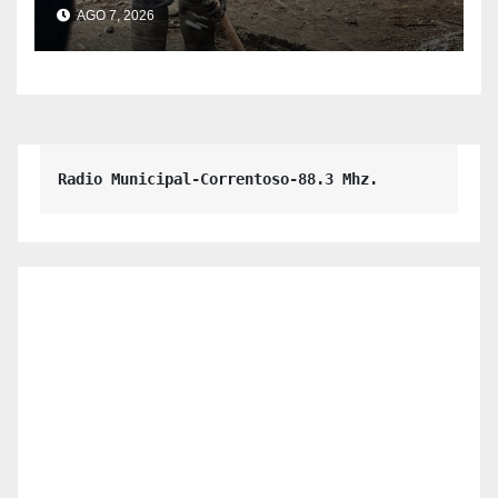
municipales ante las
AGO 7, 2026
condiciones climáticas.
Radio Municipal-Correntoso-88.3 Mhz.