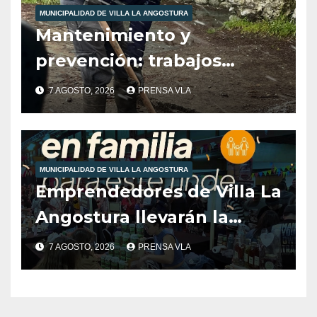
MUNICIPALIDAD DE VILLA LA ANGOSTURA
Mantenimiento y
prevención: trabajos
municipales ante las
7 AGOSTO, 2026
PRENSA VLA
condiciones climáticas.
MUNICIPALIDAD DE VILLA LA ANGOSTURA
Emprendedores de Villa La
Angostura llevarán la
producción local a Tienda
7 AGOSTO, 2026
PRENSA VLA
de Sabores.