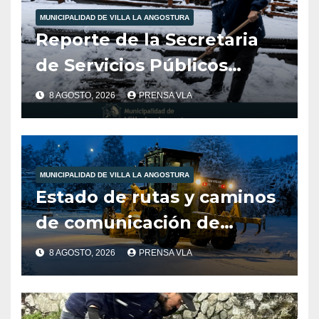
MUNICIPALIDAD DE VILLA LA ANGOSTURA
Reporte de la Secretaria
de Servicios Públicos
Municipalidad de Villa la
8 AGOSTO, 2026
PRENSA VLA
Angostura dia 8/8/26
-12:00HS
MUNICIPALIDAD DE VILLA LA ANGOSTURA
Estado de rutas y caminos
de comunicación de
nuestra localidad
8 AGOSTO, 2026
PRENSA VLA