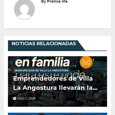
By
Prensa Vla
NOTICIAS RELACIONADAS
MUNICIPALIDAD DE VILLA LA ANGOSTURA
Emprendedores de Villa
La Angostura llevarán la
producción local a Tienda
AGO 7, 2026
de Sabores.