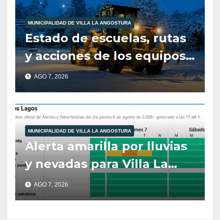
MUNICIPALIDAD DE VILLA LA ANGOSTURA
Estado de escuelas, rutas
y acciones de los equipos
municipales – Villa La
AGO 7, 2026
Angostura – 7 de agosto –
10:00 hs
MUNICIPALIDAD DE VILLA LA ANGOSTURA
Alerta amarilla por lluvias
y nevadas para Villa La
Angostura.
AGO 7, 2026