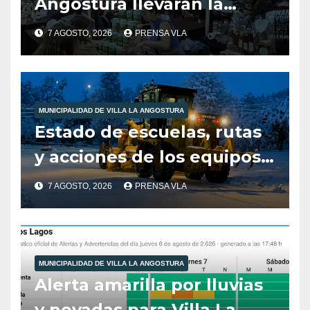
Angostura llevarán la
producción local a Tienda
7 AGOSTO, 2026
PRENSA VLA
de Sabores.
MUNICIPALIDAD DE VILLA LA ANGOSTURA
Estado de escuelas, rutas
y acciones de los equipos
municipales – Villa La
7 AGOSTO, 2026
PRENSA VLA
Angostura – 7 de agosto –
10:00 hs
MUNICIPALIDAD DE VILLA LA ANGOSTURA
Alerta amarilla por lluvias
y nevadas para Villa La