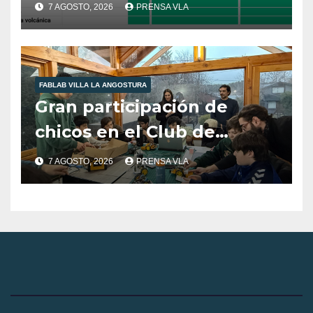
Angostura.
7 AGOSTO, 2026
PRENSA VLA
FABLAB VILLA LA ANGOSTURA
Gran participación de
chicos en el Club de
Robótica de FabLab
7 AGOSTO, 2026
PRENSA VLA
Angostura.