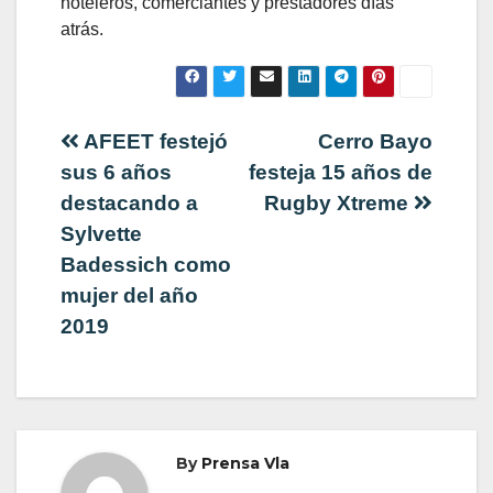
hoteleros, comerciantes y prestadores días
atrás.
Navegación
AFEET festejó
Cerro Bayo
sus 6 años
festeja 15 años de
de
destacando a
Rugby Xtreme
Sylvette
entradas
Badessich como
mujer del año
2019
By
Prensa Vla