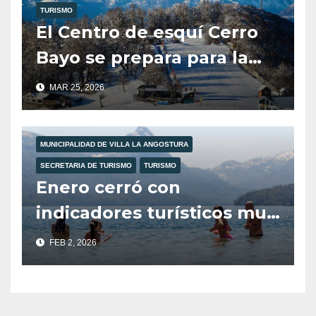
TURISMO
El Centro de esquí Cerro
Bayo se prepara para la
temporada de invierno.
MAR 25, 2026
MUNICIPALIDAD DE VILLA LA ANGOSTURA
SECRETARIA DE TURISMO
TURISMO
Enero cerró con
indicadores turísticos muy
positivos en la provincia
FEB 2, 2026
del Neuquén.