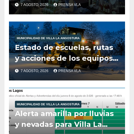
producción local a Tienda
7 AGOSTO, 2026
PRENSA VLA
de Sabores.
MUNICIPALIDAD DE VILLA LA ANGOSTURA
Estado de escuelas, rutas
y acciones de los equipos
municipales – Villa La
7 AGOSTO, 2026
PRENSA VLA
Angostura – 7 de agosto –
10:00 hs
MUNICIPALIDAD DE VILLA LA ANGOSTURA
Alerta amarilla por lluvias
y nevadas para Villa La