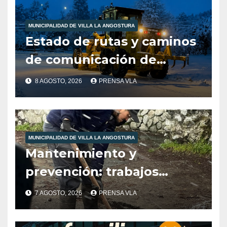
-12:00HS
MUNICIPALIDAD DE VILLA LA ANGOSTURA
Estado de rutas y caminos
de comunicación de
nuestra localidad
8 AGOSTO, 2026
PRENSA VLA
MUNICIPALIDAD DE VILLA LA ANGOSTURA
Mantenimiento y
prevención: trabajos
municipales ante las
7 AGOSTO, 2026
PRENSA VLA
condiciones climáticas.