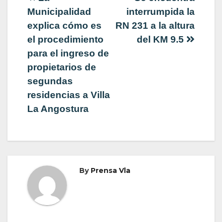
Navegación
Municipalidad
interrumpida la
de
explica cómo es
RN 231 a la altura
el procedimiento
del KM 9.5
entradas
para el ingreso de
propietarios de
segundas
residencias a Villa
La Angostura
By
Prensa Vla