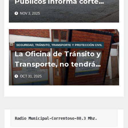
Públicos informa corte
total de tránsito para
NOV 3, 2025
mañana martes 4 de
noviembre.
SEGURIDAD, TRÁNSITO, TRANSPORTE Y PROTECCIÓN CIVIL
La Oficina de Tránsito y
Transporte, no tendrá
atención al público hoy
OCT 31, 2025
viernes 31 de Octubre.
Radio Municipal-Correntoso-88.3 Mhz.