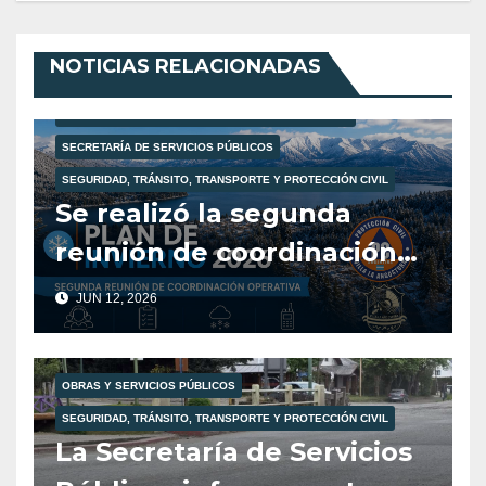
NOTICIAS RELACIONADAS
PROTECCIÓN CIVIL
SECRETARÍA DE ATENCIÓN AL VECINO
SECRETARÍA DE SEGURIDAD Y ORDENAMIENTO VIAL
SECRETARÍA DE SERVICIOS PÚBLICOS
SEGURIDAD, TRÁNSITO, TRANSPORTE Y PROTECCIÓN CIVIL
Se realizó la segunda
reunión de coordinación
del Plan de Invierno 2026.
JUN 12, 2026
OBRAS Y SERVICIOS PÚBLICOS
SEGURIDAD, TRÁNSITO, TRANSPORTE Y PROTECCIÓN CIVIL
La Secretaría de Servicios