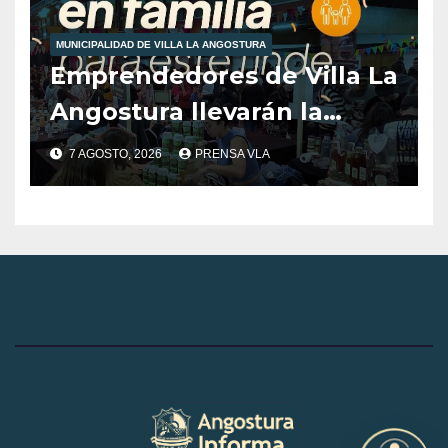
MUNICIPALIDAD DE VILLA LA ANGOSTURA
Emprendedores de Villa La
Angostura llevarán la
producción local a Tienda
7 AGOSTO, 2026
PRENSA VLA
de Sabores.