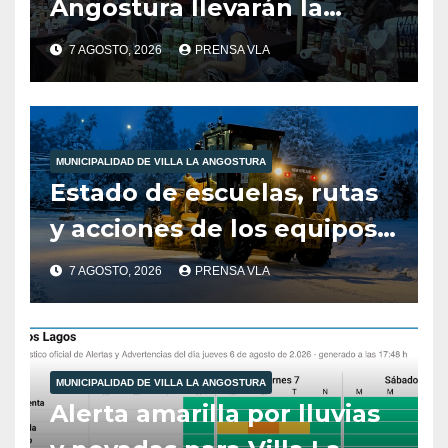
Angostura llevarán la
producción local a Tienda
7 AGOSTO, 2026
PRENSA VLA
de Sabores.
MUNICIPALIDAD DE VILLA LA ANGOSTURA
Estado de escuelas, rutas
y acciones de los equipos
municipales – Villa La
7 AGOSTO, 2026
PRENSA VLA
Angostura – 7 de agosto –
10:00 hs
MUNICIPALIDAD DE VILLA LA ANGOSTURA
Alerta amarilla por lluvias