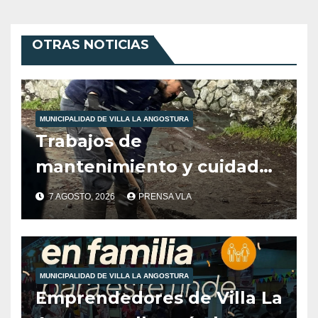
OTRAS NOTICIAS
MUNICIPALIDAD DE VILLA LA ANGOSTURA
Trabajos de
mantenimiento y cuidados
ciudadanos en el marco de
7 AGOSTO, 2026
PRENSA VLA
las inclemencias climáticas
reinantes en la región
MUNICIPALIDAD DE VILLA LA ANGOSTURA
Emprendedores de Villa La