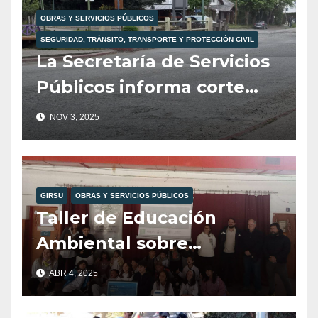
OBRAS Y SERVICIOS PÚBLICOS
SEGURIDAD, TRÁNSITO, TRANSPORTE Y PROTECCIÓN CIVIL
La Secretaría de Servicios
Públicos informa corte
total de tránsito para
NOV 3, 2025
mañana martes 4 de
noviembre.
GIRSU
OBRAS Y SERVICIOS PÚBLICOS
Taller de Educación
Ambiental sobre
Reciclajes en la Esc. 104,
ABR 4, 2025
Organizado por Girsu,