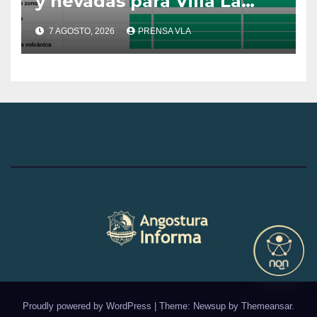
y nevadas para Villa La
Angostura.
7 AGOSTO, 2026
PRENSA VLA
Proudly powered by WordPress
|
Theme: Newsup by
Themeansar
.