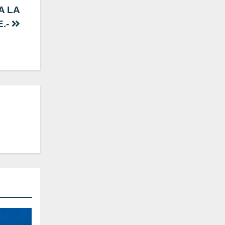
A LA
.-