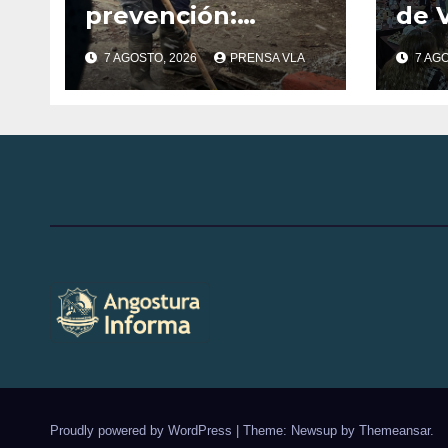
prevención:
de V
trabajos
Ang
7 AGOSTO, 2026
PRENSA VLA
7 AG
municipales ante
llev
las condiciones
pro
climáticas.
Tie
Sab
Proudly powered by WordPress
|
Theme: Newsup by
Themeansar
.