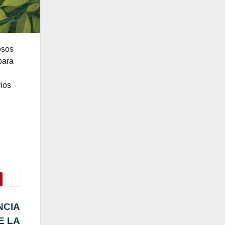
osos
para
rios
NCIA
E LA