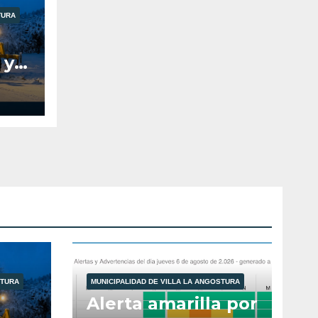
TURA
 y
s
tura
STURA
MUNICIPALIDAD DE VILLA LA ANGOSTURA
Alerta amarilla por