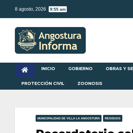
Skip
8 agosto, 2026
9:55 am
to
content
INICIO
GOBIERNO
OBRAS Y SE
PROTECCIÓN CIVIL
ZOONOSIS
MUNICIPALIDAD DE VILLA LA ANGOSTURA
RESIDUOS