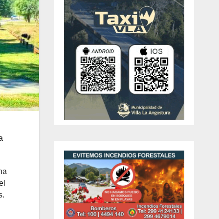
a
na
el
s.