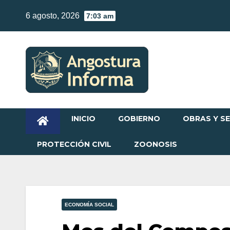
Skip
6 agosto, 2026
7:03 am
to
content
INICIO
GOBIERNO
OBRAS Y SE
PROTECCIÓN CIVIL
ZOONOSIS
ECONOMÍA SOCIAL