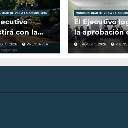
ALIDAD DE VILLA LA ANGOSTURA
MUNICIPALIDAD DE VILLA LA ANGO
jecutivo
El Ejecutivo lo
stirá con la
la aprobación 
pra de ripio
más de $600
OSTO, 2026
PRENSA VLA
5 AGOSTO, 2026
PRENS
 la no
millones para
obación del
obras estratég
cejo en 2025.
en Villa La
Angostura.