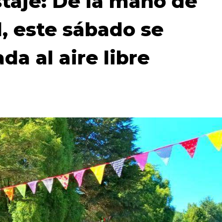
taje: De la mano de
, este sábado se
da al aire libre