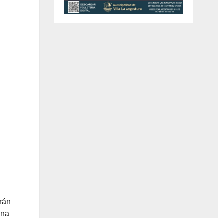
rán
una