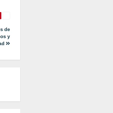
os de
nos y
dad