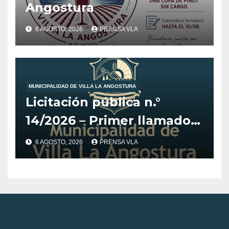
Angostura
6 AGOSTO, 2026
PRENSA VLA
MUNICIPALIDAD DE VILLA LA ANGOSTURA
Licitación pública n.°
14/2026 – Primer llamado
para la adquisición de
6 AGOSTO, 2026
PRENSA VLA
vehículo adaptado para
CET.