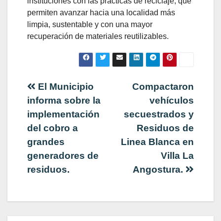
instituciones con las prácticas de reciclaje, que
permiten avanzar hacia una localidad más
limpia, sustentable y con una mayor
recuperación de materiales reutilizables.
Navegación
El Municipio
Compactaron
informa sobre la
vehículos
de
implementación
secuestrados y
del cobro a
Residuos de
entradas
grandes
Linea Blanca en
generadores de
Villa La
residuos.
Angostura.