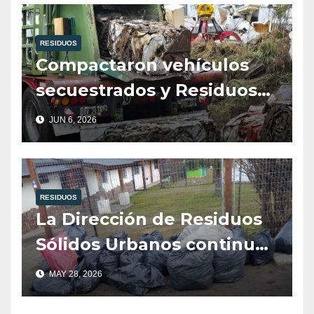
RESIDUOS
Compactaron vehículos
secuestrados y Residuos
de Linea Blanca en Villa La
JUN 6, 2026
Angostura.
RESIDUOS
La Dirección de Residuos
Sólidos Urbanos continua
con la limpieza de
MAY 28, 2026
espacios publicos.