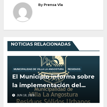
By
Prensa Vla
NOTICIAS RELACIONADAS
MUNICIPALIDAD DE VILLA LA ANGOSTURA
RESIDUOS
El Municipio informa sobre
la implementación del
cobro a grandes
JUN 18, 2026
generadores de residuos.