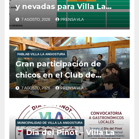
y nevadas para Villa La
Angostura.
7 AGOSTO, 2026
PRENSA VLA
FABLAB VILLA LA ANGOSTURA
Gran participación de
chicos en el Club de
Robótica de FabLab
7 AGOSTO, 2026
PRENSA VLA
Angostura.
MUNICIPALIDAD DE VILLA LA ANGOSTURA
Día del Pinot – Villa La