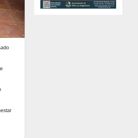
sado
te
e
nestar