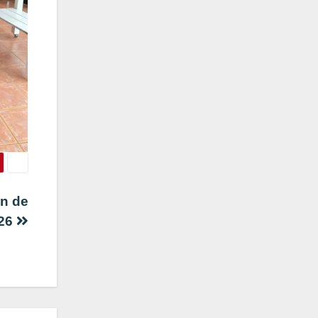
n de
026