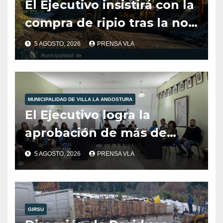
El Ejecutivo insistirá con la
compra de ripio tras la no
aprobación del Concejo en
5 AGOSTO, 2026
PRENSA VLA
2025.
MUNICIPALIDAD DE VILLA LA ANGOSTURA
El Ejecutivo logra la
aprobación de más de
$600 millones para obras
5 AGOSTO, 2026
PRENSA VLA
estratégicas en Villa La
Angostura.
GIRSU