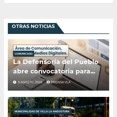
OTRAS NOTICIAS
COMUNICADO
La Defensoría del Pueblo
abre convocatoria para
cubrir el área de
5 AGOSTO, 2026
PRENSA VLA
Comunicación, Prensa y
Medios Digitales
MUNICIPALIDAD DE VILLA LA ANGOSTURA