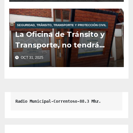
mañana martes 4 de
noviembre.
SEGURIDAD, TRÁNSITO, TRANSPORTE Y PROTECCIÓN CIVIL
La Oficina de Tránsito y
Transporte, no tendrá
atención al público hoy
OCT 31, 2025
viernes 31 de Octubre.
Radio Municipal-Correntoso-88.3 Mhz.