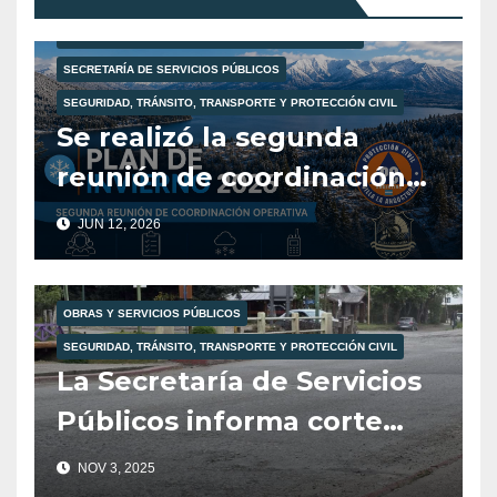
PROTECCIÓN CIVIL
SECRETARÍA DE ATENCIÓN AL VECINO
SECRETARÍA DE SEGURIDAD Y ORDENAMIENTO VIAL
SECRETARÍA DE SERVICIOS PÚBLICOS
SEGURIDAD, TRÁNSITO, TRANSPORTE Y PROTECCIÓN CIVIL
Se realizó la segunda
reunión de coordinación
del Plan de Invierno 2026.
JUN 12, 2026
OBRAS Y SERVICIOS PÚBLICOS
SEGURIDAD, TRÁNSITO, TRANSPORTE Y PROTECCIÓN CIVIL
La Secretaría de Servicios
Públicos informa corte
total de tránsito para
NOV 3, 2025