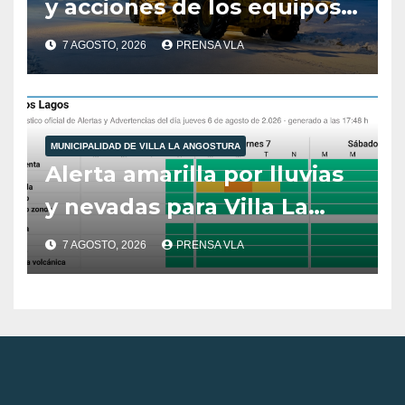
y acciones de los equipos
municipales – Villa La
7 AGOSTO, 2026
PRENSA VLA
Angostura – 7 de agosto –
10:00 hs
MUNICIPALIDAD DE VILLA LA ANGOSTURA
Alerta amarilla por lluvias
y nevadas para Villa La
Angostura.
7 AGOSTO, 2026
PRENSA VLA