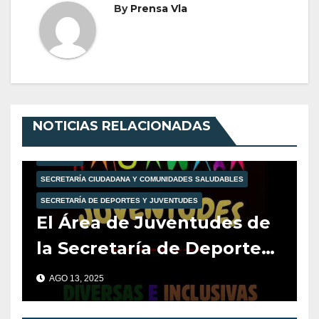
By
Prensa Vla
NOTICIAS RELACIONADAS
JUVENTUD
SECRETARÍA CIUDADANA Y COMUNIDADES SALUDABLES
SECRETARÍA DE DEPORTES Y JUVENTUDES
El Área de Juventudes de
la Secretaría de Deportes
y el Área de Diversidad de
AGO 13, 2025
la Secretaría de