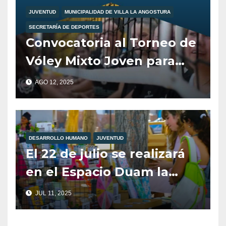
Ciudadanía y
JUVENTUD
MUNICIPALIDAD DE VILLA LA ANGOSTURA
Comunidades Saludable
SECRETARÍA DE DEPORTES
brinda una encuesta para
Convocatoria al Torneo de
todos los jóvenes de la
Vóley Mixto Joven para
localidad para conocer sus
estudiantes de
AGO 12, 2025
intereses.
secundaria, organizado
por el Área de Juventud.
DESARROLLO HUMANO
JUVENTUD
El 22 de julio se realizará
en el Espacio Duam la
jornada-taller para
JUL 11, 2025
juventudes