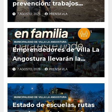
prevención: trabajos
municipales ante las
7 AGOSTO, 2026
PRENSA VLA
condiciones climáticas.
MUNICIPALIDAD DE VILLA LA ANGOSTURA
Emprendedores de Villa La
Angostura llevarán la
producción local a Tienda
7 AGOSTO, 2026
PRENSA VLA
de Sabores.
MUNICIPALIDAD DE VILLA LA ANGOSTURA
Estado de escuelas, rutas