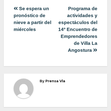
Navegación
Se espera un
Programa de
pronóstico de
actividades y
de
nieve a partir del
espectáculos del
miércoles
14º Encuentro de
entradas
Emprendedores
de Villa La
Angostura
By
Prensa Vla