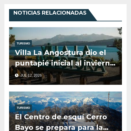
NOTICIAS RELACIONADAS
TURISMO
Villa La Angostura dio el
puntapié inicial al invierno
en la región y se prepara
JUL 12, 2026
para las semanas de
mayor afluencia turística
TURISMO
El Centro de esquí Cerro
Bayo se prepara para la