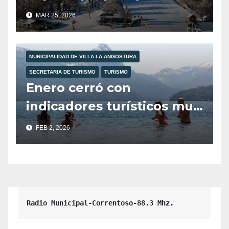
temporada de invierno.
MAR 25, 2026
MUNICIPALIDAD DE VILLA LA ANGOSTURA
SECRETARIA DE TURISMO
TURISMO
Enero cerró con
indicadores turísticos muy
positivos en la provincia
FEB 2, 2026
del Neuquén.
Radio Municipal-Correntoso-88.3 Mhz.