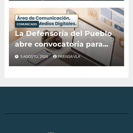
Posicionamiento Digital
del Destino Villa La
COMUNICADO
Angostura
La Defensoría del Pueblo
abre convocatoria para
cubrir el área de
5 AGOSTO, 2026
PRENSA VLA
Comunicación, Prensa y
Medios Digitales