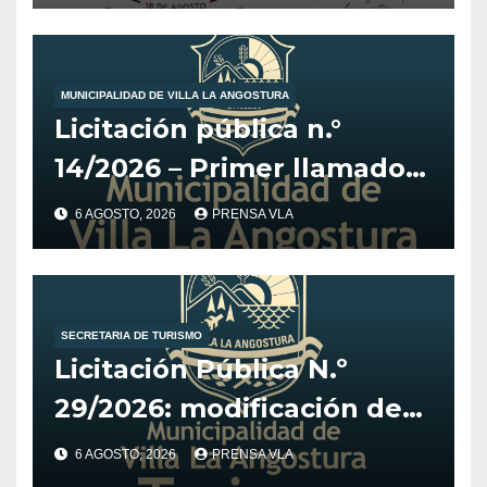
MUNICIPALIDAD DE VILLA LA ANGOSTURA
Licitación pública n.°
14/2026 – Primer llamado
para la adquisición de
6 AGOSTO, 2026
PRENSA VLA
vehículo adaptado para
CET.
SECRETARIA DE TURISMO
Licitación Pública N.º
29/2026: modificación de
fechas para el Desarrollo
6 AGOSTO, 2026
PRENSA VLA
de Estrategia y