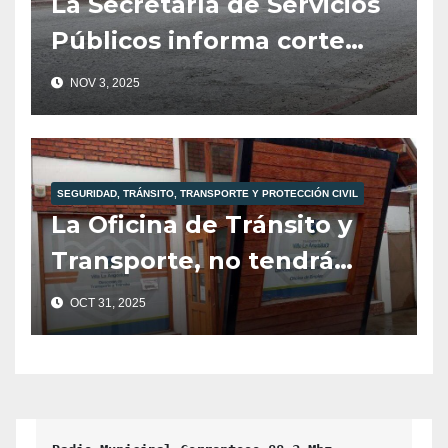
La Secretaría de Servicios
Públicos informa corte
total de tránsito para
NOV 3, 2025
mañana martes 4 de
noviembre.
SEGURIDAD, TRÁNSITO, TRANSPORTE Y PROTECCIÓN CIVIL
La Oficina de Tránsito y
Transporte, no tendrá
atención al público hoy
OCT 31, 2025
viernes 31 de Octubre.