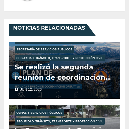
NOTICIAS RELACIONADAS
PROTECCIÓN CIVIL
SECRETARÍA DE ATENCIÓN AL VECINO
SECRETARÍA DE SEGURIDAD Y ORDENAMIENTO VIAL
SECRETARÍA DE SERVICIOS PÚBLICOS
SEGURIDAD, TRÁNSITO, TRANSPORTE Y PROTECCIÓN CIVIL
Se realizó la segunda
reunión de coordinación
del Plan de Invierno 2026.
JUN 12, 2026
OBRAS Y SERVICIOS PÚBLICOS
SEGURIDAD, TRÁNSITO, TRANSPORTE Y PROTECCIÓN CIVIL