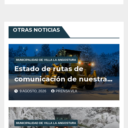
OTRAS NOTICIAS
MUNICIPALIDAD DE VILLA LA ANGOSTURA
Estado de rutas de
comunicación de nuestra
localidad
9 AGOSTO, 2026
PRENSA VLA
MUNICIPALIDAD DE VILLA LA ANGOSTURA