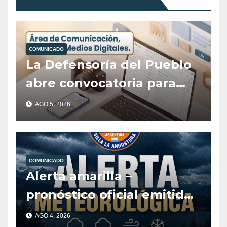
COMUNICADO
La Defensoría del Pueblo
abre convocatoria para
cubrir el área de
AGO 5, 2026
Comunicación, Prensa y
Medios Digitales
COMUNICADO
Alerta amarilla –
pronóstico oficial emitido
por el Servicio
AGO 4, 2026