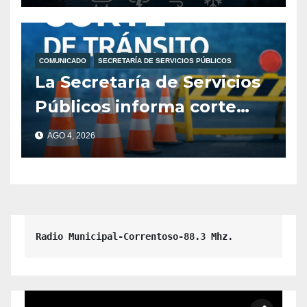
Meteorológico Nacional.
COMUNICADO
SECRETARÍA DE SERVICIOS PÚBLICOS
La Secretaría de Servicios
Públicos informa corte
preventivo en Calle N.º 27
AGO 4, 2026
Radio Municipal-Correntoso-88.3 Mhz.