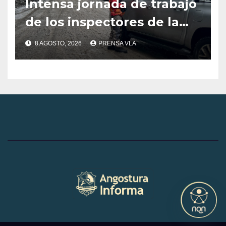
Intensa jornada de trabajo
de los inspectores de la
Dirección de Tránsito y
8 AGOSTO, 2026
PRENSA VLA
Transporte de la
Municipalidad de Villa La
Angostura