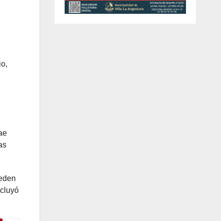
io,
ae
as
ueden
ncluyó