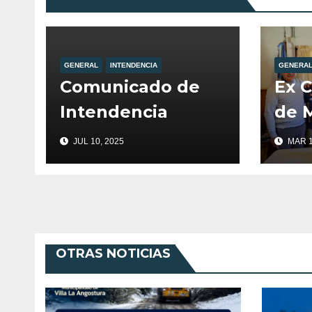
GENERAL
INTENDENCIA
GENERA
Comunicado de
Ex 
Intendencia
de M
fuer
JUL 10, 2025
MAR 1
por 
de V
Ango
Mur
OTRAS NOTICIAS