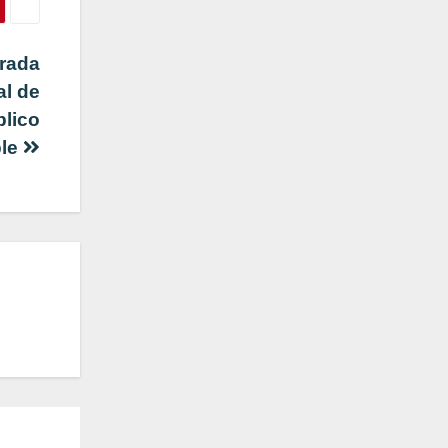
urada
al de
blico
ble