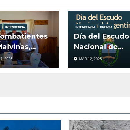
L
INTENDENCIA
INTENDENCIA
PRENSA
Combatientes
Día del Escudo
alvinas,
Nacional de
on recibidos
Argentina
7, 2025
MAR 12, 2025
el Intendente
illa la
stura, Javier
er.