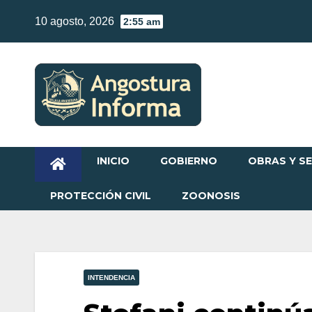
Skip
10 agosto, 2026
2:55 am
to
content
INICIO
GOBIERNO
OBRAS Y SE
PROTECCIÓN CIVIL
ZOONOSIS
INTENDENCIA