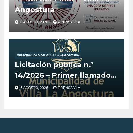
Angostura
6 AGOSTO, 2026
PRENSA VLA
MUNICIPALIDAD DE VILLA LA ANGOSTURA
Licitación pública n.°
14/2026 – Primer llamado
para la adquisición de
6 AGOSTO, 2026
PRENSA VLA
vehículo adaptado para
CET.