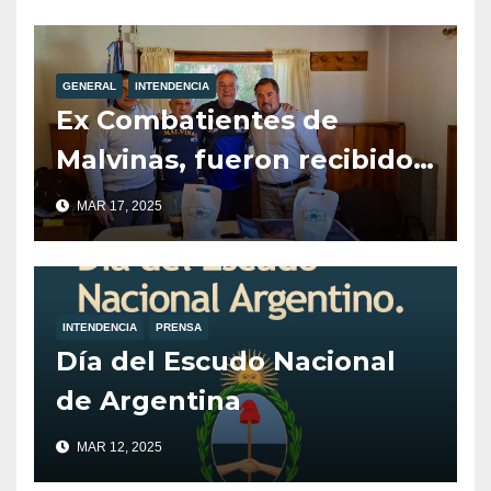
GENERAL
INTENDENCIA
Ex Combatientes de
Malvinas, fueron recibidos
por el Intendente de Villa
MAR 17, 2025
la Angostura, Javier Murer.
INTENDENCIA
PRENSA
Día del Escudo Nacional
de Argentina
MAR 12, 2025