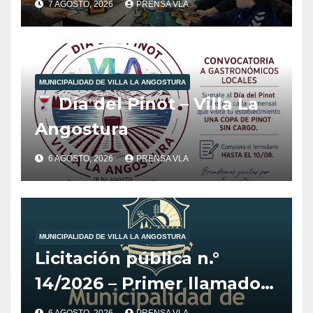
7 AGOSTO, 2026
PRENSA VLA
Angostura.
MUNICIPALIDAD DE VILLA LA ANGOSTURA
Día del Pinot – Villa La
Angostura
6 AGOSTO, 2026
PRENSA VLA
MUNICIPALIDAD DE VILLA LA ANGOSTURA
Licitación pública n.°
14/2026 – Primer llamado
para la adquisición de
6 AGOSTO, 2026
PRENSA VLA