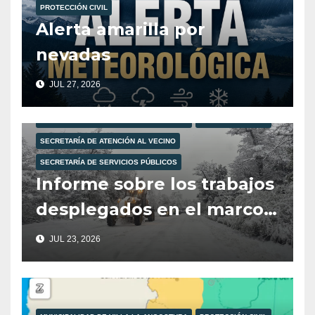
PROTECCIÓN CIVIL
Alerta amarilla por
nevadas
JUL 27, 2026
MUNICIPALIDAD DE VILLA LA ANGOSTURA
PROTECCIÓN CIVIL
SECRETARÍA DE ATENCIÓN AL VECINO
SECRETARÍA DE SERVICIOS PÚBLICOS
Informe sobre los trabajos
desplegados en el marco
del Operativo Invierno.
JUL 23, 2026