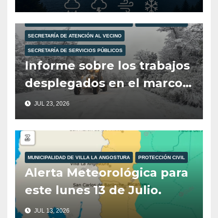
MUNICIPALIDAD DE VILLA LA ANGOSTURA
PROTECCIÓN CIVIL
SECRETARÍA DE ATENCIÓN AL VECINO
SECRETARÍA DE SERVICIOS PÚBLICOS
Informe sobre los trabajos
desplegados en el marco
del Operativo Invierno.
JUL 23, 2026
MUNICIPALIDAD DE VILLA LA ANGOSTURA
PROTECCIÓN CIVIL
Alerta Meteorológica para
este lunes 13 de Julio.
JUL 13, 2026