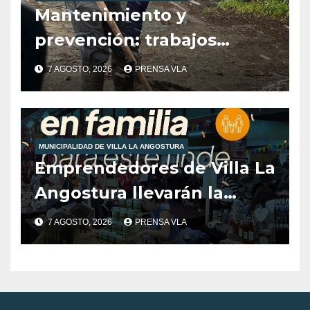
Mantenimiento y
prevención: trabajos
municipales ante las
7 AGOSTO, 2026
PRENSA VLA
condiciones climáticas.
MUNICIPALIDAD DE VILLA LA ANGOSTURA
Emprendedores de Villa La
Angostura llevarán la
producción local a Tienda
7 AGOSTO, 2026
PRENSA VLA
de Sabores.