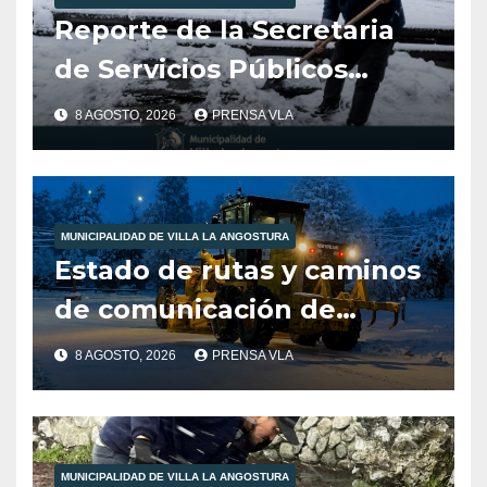
Reporte de la Secretaria
de Servicios Públicos
Municipalidad de Villa la
8 AGOSTO, 2026
PRENSA VLA
Angostura dia 8/8/26
-12:00HS
MUNICIPALIDAD DE VILLA LA ANGOSTURA
Estado de rutas y caminos
de comunicación de
nuestra localidad
8 AGOSTO, 2026
PRENSA VLA
MUNICIPALIDAD DE VILLA LA ANGOSTURA