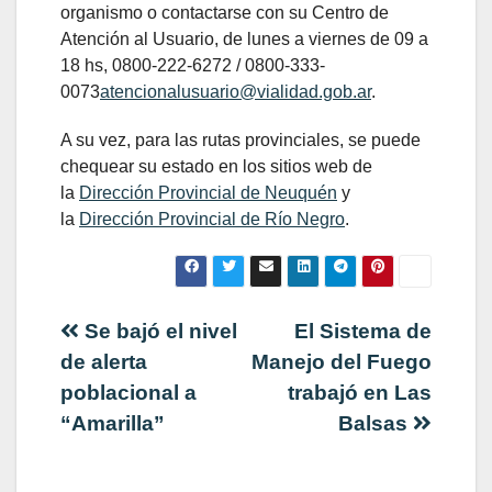
organismo o contactarse con su Centro de
Atención al Usuario, de lunes a viernes de 09 a
18 hs, 0800-222-6272 / 0800-333-
0073
atencionalusuario@vialidad.gob.ar
.
A su vez, para las rutas provinciales, se puede
chequear su estado en los sitios web de
la
Dirección Provincial de Neuquén
y
la
Dirección Provincial de Río Negro
.
Navegación
Se bajó el nivel
El Sistema de
de alerta
Manejo del Fuego
de
poblacional a
trabajó en Las
“Amarilla”
Balsas
entradas