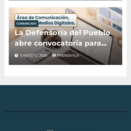
Posicionamiento Digital
del Destino Villa La
COMUNICADO
Angostura
La Defensoría del Pueblo
abre convocatoria para
cubrir el área de
5 AGOSTO, 2026
PRENSA VLA
Comunicación, Prensa y
Medios Digitales