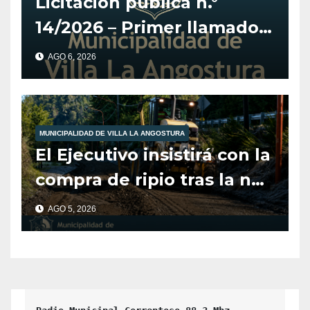
Licitación pública n.°
14/2026 – Primer llamado
para la adquisición de
AGO 6, 2026
vehículo adaptado para
CET.
MUNICIPALIDAD DE VILLA LA ANGOSTURA
El Ejecutivo insistirá con la
compra de ripio tras la no
aprobación del Concejo en
AGO 5, 2026
2025.