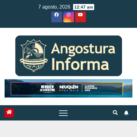
Skip
7 agosto, 2026
12:47 am
to
content