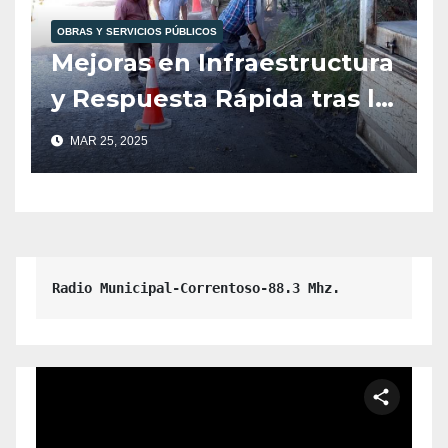
de la Patagonia
OBRAS Y SERVICIOS PÚBLICOS
Mejoras en Infraestructura
y Respuesta Rápida tras la
Caída de un Árbol en la
MAR 25, 2025
Escuela 341.
Radio Municipal-Correntoso-88.3 Mhz.