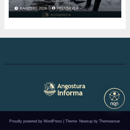
Municipalidad de Villa la
8 AGOSTO, 2026
PRENSA VLA
Angostura dia 8/8/26
-12:00HS
Proudly powered by WordPress
|
Theme: Newsup by
Themeansar
.