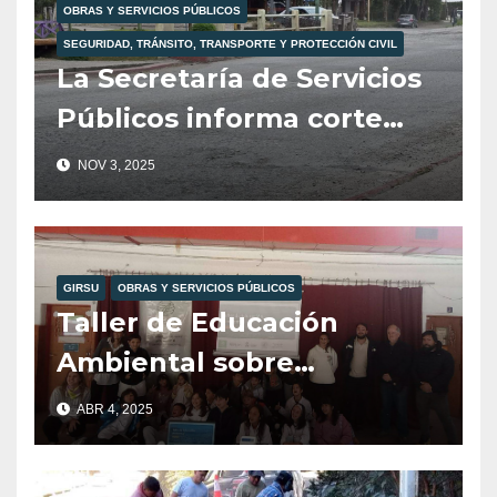
OBRAS Y SERVICIOS PÚBLICOS
SEGURIDAD, TRÁNSITO, TRANSPORTE Y PROTECCIÓN CIVIL
La Secretaría de Servicios
Públicos informa corte
total de tránsito para
NOV 3, 2025
mañana martes 4 de
noviembre.
GIRSU
OBRAS Y SERVICIOS PÚBLICOS
Taller de Educación
Ambiental sobre
Reciclajes en la Esc. 104,
ABR 4, 2025
Organizado por Girsu,
Agenda Verde y Amigos