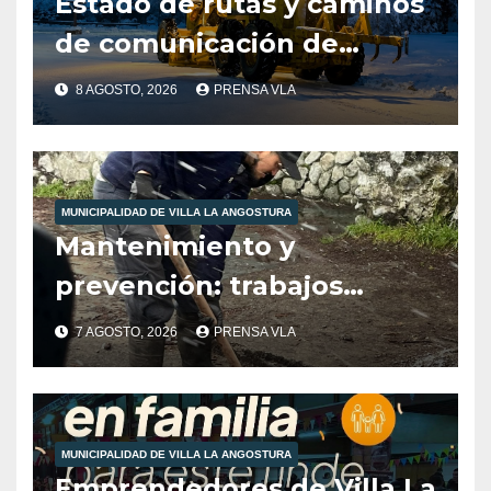
Estado de rutas y caminos
de comunicación de
nuestra localidad
8 AGOSTO, 2026
PRENSA VLA
MUNICIPALIDAD DE VILLA LA ANGOSTURA
Mantenimiento y
prevención: trabajos
municipales ante las
7 AGOSTO, 2026
PRENSA VLA
condiciones climáticas.
MUNICIPALIDAD DE VILLA LA ANGOSTURA
Emprendedores de Villa La