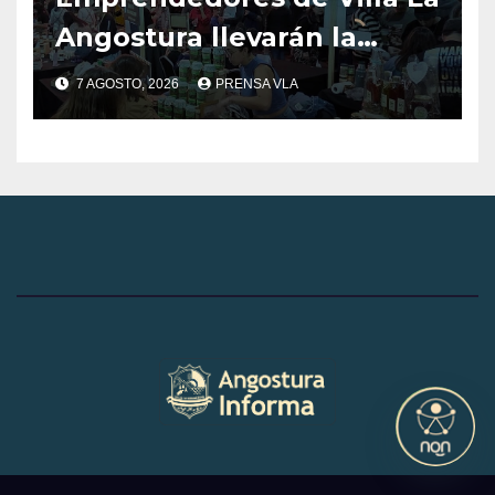
Angostura llevarán la
producción local a Tienda
7 AGOSTO, 2026
PRENSA VLA
de Sabores.