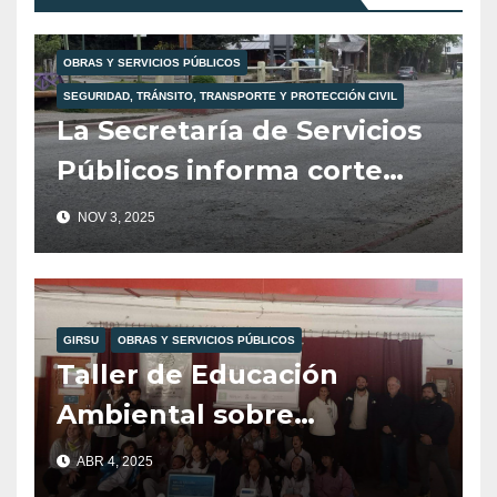
OBRAS Y SERVICIOS PÚBLICOS
SEGURIDAD, TRÁNSITO, TRANSPORTE Y PROTECCIÓN CIVIL
La Secretaría de Servicios
Públicos informa corte
total de tránsito para
NOV 3, 2025
mañana martes 4 de
noviembre.
GIRSU
OBRAS Y SERVICIOS PÚBLICOS
Taller de Educación
Ambiental sobre
Reciclajes en la Esc. 104,
ABR 4, 2025
Organizado por Girsu,