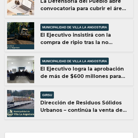
La Defensoría del Pueblo abre
convocatoria para cubrir el área
de Comunicación, Prensa y
Medios Digitales
MUNICIPALIDAD DE VILLA LA ANGOSTURA
El Ejecutivo insistirá con la
compra de ripio tras la no
aprobación del Concejo en 2025.
MUNICIPALIDAD DE VILLA LA ANGOSTURA
El Ejecutivo logra la aprobación
de más de $600 millones para
obras estratégicas en Villa La
Angostura.
GIRSU
Dirección de Residuos Sólidos
Urbanos – continúa la venta de
cartón y aluminio.