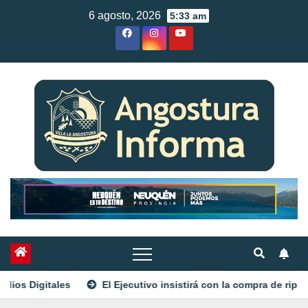
Skip
6 agosto, 2026
5:33 am
to
content
El Ejecutivo insistirá con la compra de ripio tras la no aprobaci