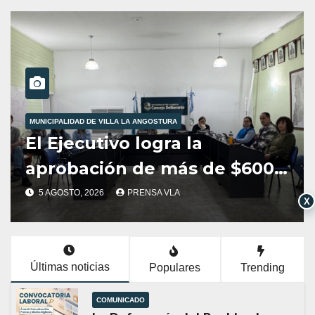
STURA
GIRSU
gra la
Dirección de Res
 más de $600
Sólidos Urbanos 
obras
la venta de cartó
A VLA
5 AGOSTO, 2026
PRENSA VL
X
 Villa La
aluminio.
Últimas noticias
Populares
Trending
COMUNICADO