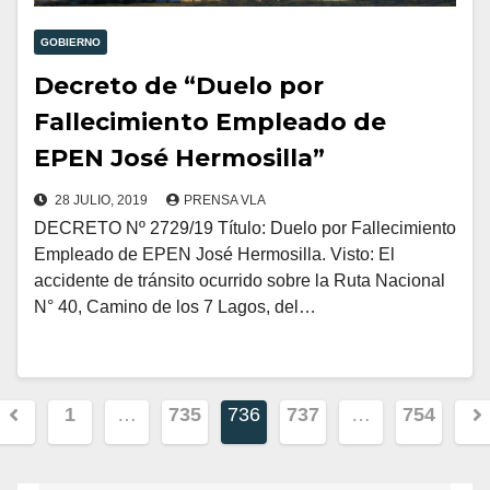
GOBIERNO
Decreto de “Duelo por
Fallecimiento Empleado de
EPEN José Hermosilla”
28 JULIO, 2019
PRENSA VLA
DECRETO Nº 2729/19 Título: Duelo por Fallecimiento
Empleado de EPEN José Hermosilla. Visto: El
accidente de tránsito ocurrido sobre la Ruta Nacional
N° 40, Camino de los 7 Lagos, del…
Paginación
1
…
735
736
737
…
754
de