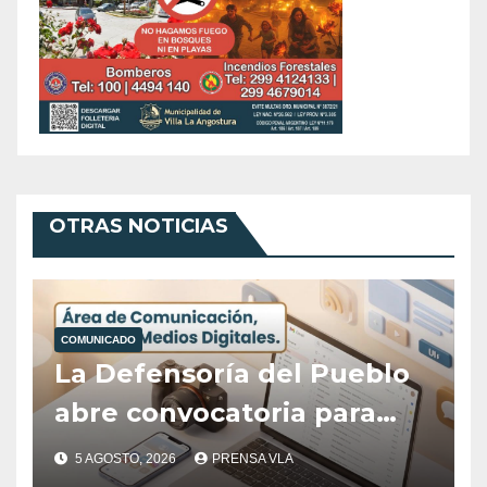
OTRAS NOTICIAS
COMUNICADO
La Defensoría del Pueblo
abre convocatoria para
cubrir el área de
5 AGOSTO, 2026
PRENSA VLA