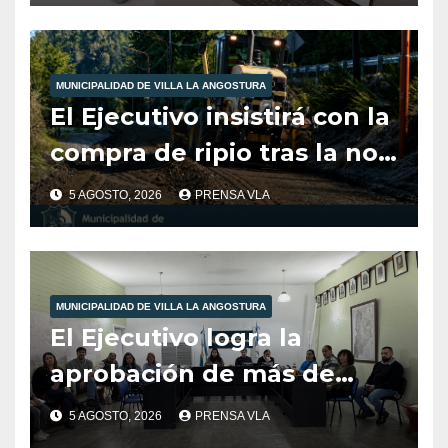
Comunicación, Prensa y
Medios Digitales
MUNICIPALIDAD DE VILLA LA ANGOSTURA
El Ejecutivo insistirá con la
compra de ripio tras la no
aprobación del Concejo en
5 AGOSTO, 2026
PRENSA VLA
2025.
MUNICIPALIDAD DE VILLA LA ANGOSTURA
El Ejecutivo logra la
aprobación de más de
$600 millones para obras
5 AGOSTO, 2026
PRENSA VLA
estratégicas en Villa La