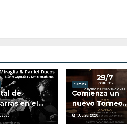
CULTURA
tal de
Comienza un
arras en el
nuevo Torneo
.
Amistoso de
, 2026
JUL 28, 2026
Ajedrez.