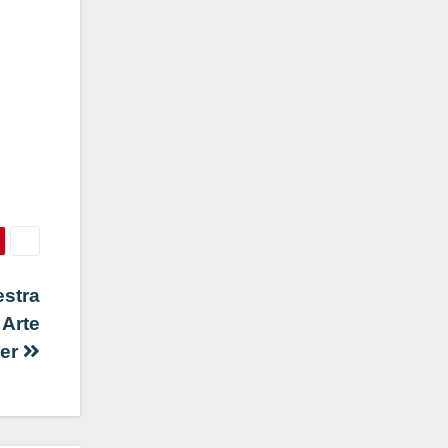
estra
 Arte
ier