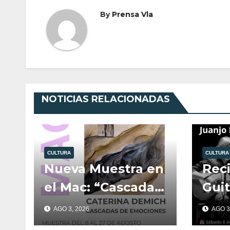
By
Prensa Vla
NOTICIAS RELACIONADAS
CULTURA
CULTURA
Nueva Muestra en
Reci
el Mac: “Cascada
Guit
de emociones”.
Mac
AGO 3, 2026
AGO 3