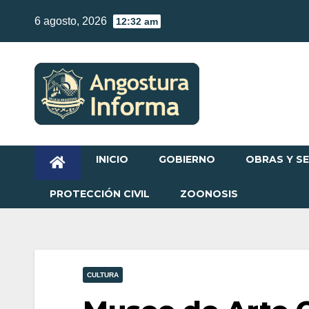
Skip
6 agosto, 2026
12:32 am
to
content
INICIO
GOBIERNO
OBRAS Y SE
PROTECCIÓN CIVIL
ZOONOSIS
CULTURA