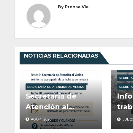
By
Prensa Vla
NOTICIAS RELACIONADAS
MUNICIPA
PROTECCI
SECRETA
SECRETARÍA DE ATENCIÓN AL VECINO
SECRETA
Secretaría de
Info
Atención al
trab
Vecino: Subsidio
des
AGO 4, 2026
JUL 23
de energía
mar