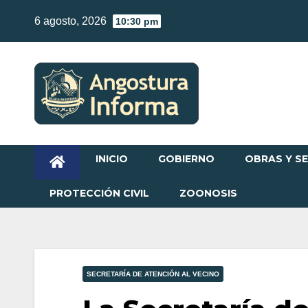
Skip
6 agosto, 2026
10:30 pm
to
content
INICIO
GOBIERNO
OBRAS Y SE
PROTECCIÓN CIVIL
ZOONOSIS
SECRETARÍA DE ATENCIÓN AL VECINO