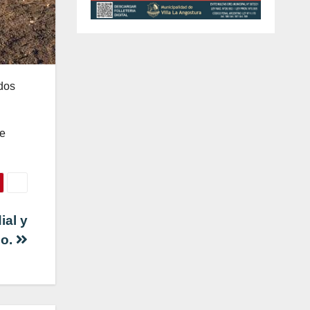
ados
de
ial y
io.