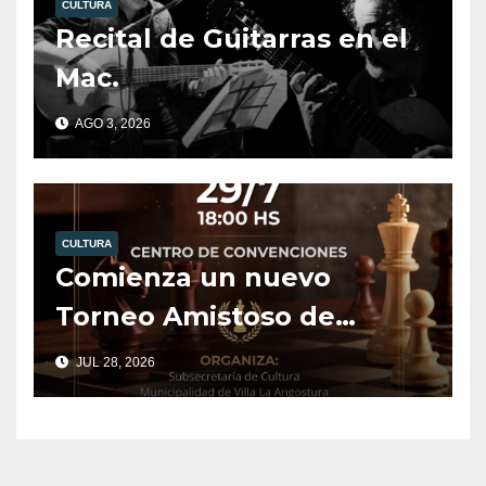
CULTURA
Recital de Guitarras en el
Mac.
AGO 3, 2026
CULTURA
Comienza un nuevo
Torneo Amistoso de
Ajedrez.
JUL 28, 2026