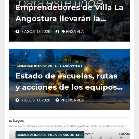
Emprendedores de Villa La
Angostura llevarán la
producción local a Tienda
7 AGOSTO, 2026
PRENSA VLA
de Sabores.
MUNICIPALIDAD DE VILLA LA ANGOSTURA
Estado de escuelas, rutas
y acciones de los equipos
municipales – Villa La
7 AGOSTO, 2026
PRENSA VLA
Angostura – 7 de agosto –
10:00 hs
MUNICIPALIDAD DE VILLA LA ANGOSTURA