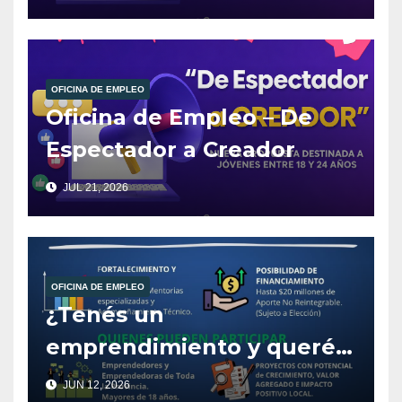
OFICINA DE EMPLEO
Oficina de Empleo – De
Espectador a Creador
JUL 21, 2026
OFICINA DE EMPLEO
¿Tenés un
emprendimiento y querés
llevarlo al próximo nivel?
JUN 12, 2026