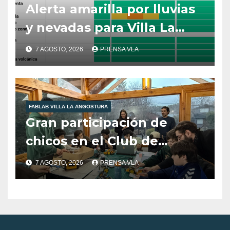
Alerta amarilla por lluvias
y nevadas para Villa La
Angostura.
7 AGOSTO, 2026
PRENSA VLA
FABLAB VILLA LA ANGOSTURA
Gran participación de
chicos en el Club de
Robótica de FabLab
7 AGOSTO, 2026
PRENSA VLA
Angostura.