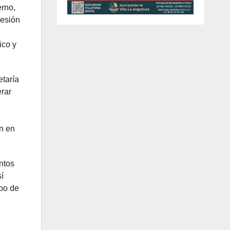
erno,
hesión
ico y
etaría
erar
en en
ntos
sí
ipo de