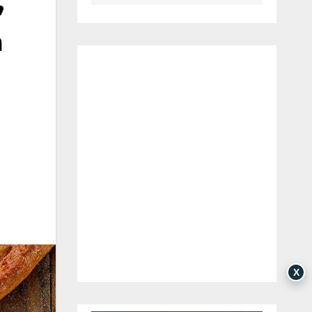
,
a
X