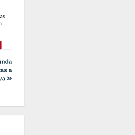
nas
a
gunda
tas a
iva