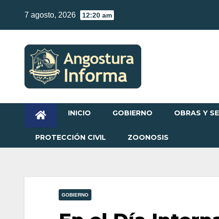
Skip
7 agosto, 2026
12:20 am
to
content
INICIO
GOBIERNO
OBRAS Y SE
PROTECCIÓN CIVIL
ZOONOSIS
GOBIERNO