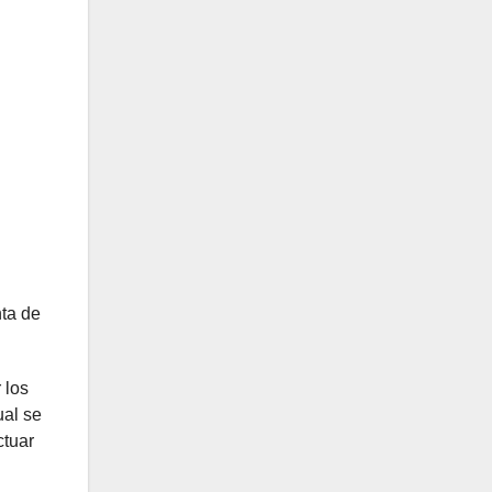
ta de
 los
ual se
ctuar