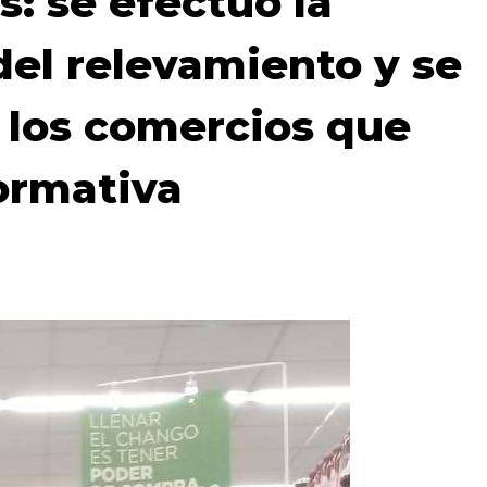
: se efectuó la
el relevamiento y se
a los comercios que
ormativa