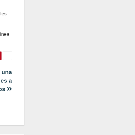
ales
línea
ó una
les a
nos