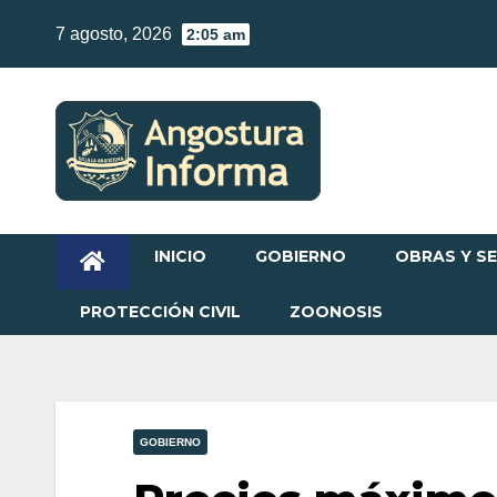
Skip
7 agosto, 2026
2:05 am
to
content
INICIO
GOBIERNO
OBRAS Y SE
PROTECCIÓN CIVIL
ZOONOSIS
GOBIERNO