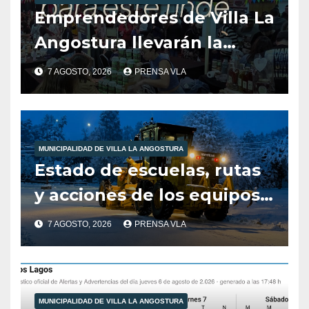
Emprendedores de Villa La
Angostura llevarán la
producción local a Tienda
7 AGOSTO, 2026
PRENSA VLA
de Sabores.
MUNICIPALIDAD DE VILLA LA ANGOSTURA
Estado de escuelas, rutas
y acciones de los equipos
municipales – Villa La
7 AGOSTO, 2026
PRENSA VLA
Angostura – 7 de agosto –
10:00 hs
MUNICIPALIDAD DE VILLA LA ANGOSTURA