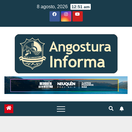
Skip
8 agosto, 2026
12:51 am
to
content