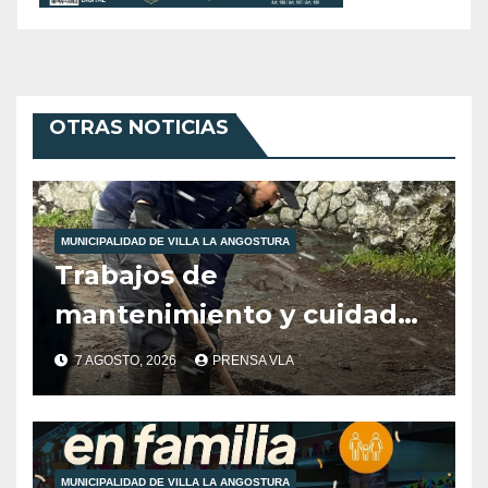
OTRAS NOTICIAS
MUNICIPALIDAD DE VILLA LA ANGOSTURA
Trabajos de
mantenimiento y cuidados
ciudadanos en el marco de
7 AGOSTO, 2026
PRENSA VLA
las inclemencias climáticas
reinantes en la región
MUNICIPALIDAD DE VILLA LA ANGOSTURA