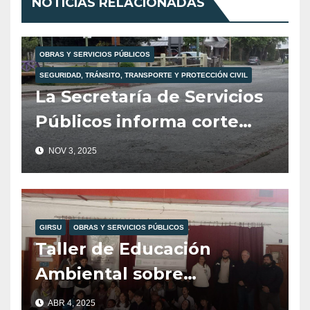
NOTICIAS RELACIONADAS
OBRAS Y SERVICIOS PÚBLICOS
SEGURIDAD, TRÁNSITO, TRANSPORTE Y PROTECCIÓN CIVIL
La Secretaría de Servicios
Públicos informa corte
total de tránsito para
NOV 3, 2025
mañana martes 4 de
noviembre.
GIRSU
OBRAS Y SERVICIOS PÚBLICOS
Taller de Educación
Ambiental sobre
Reciclajes en la Esc. 104,
ABR 4, 2025