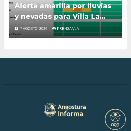
Alerta amarilla por lluvias
y nevadas para Villa La
Angostura.
7 AGOSTO, 2026
PRENSA VLA