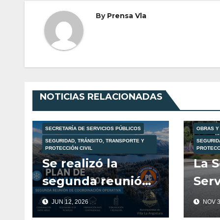
By
Prensa Vla
PROTECCIÓN CIVIL
NOTICIAS RELACIONADAS
SECRETARÍA DE ATENCIÓN AL VECINO
SECRETARÍA DE SEGURIDAD Y
ORDENAMIENTO VIAL
SECRETARÍA DE SERVICIOS PÚBLICOS
OBRAS Y
SEGURIDAD, TRÁNSITO, TRANSPORTE Y
SEGURID
PROTECCIÓN CIVIL
PROTECCI
Se realizó la
La S
segunda reunión
Serv
de coordinación
inf
JUN 12, 2026
NOV 3
del Plan de
tota