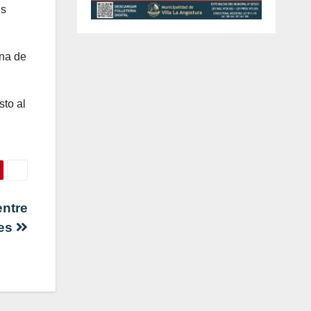
es
ina de
sto al
entre
des