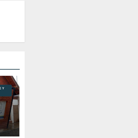
E Y
n al