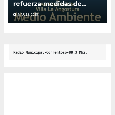
refuerza medidas de
prevención
MAR 18, 2025
Radio Municipal-Correntoso-88.3 Mhz.