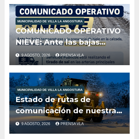
MUNICIPALIDAD DE VILLA LA ANGOSTURA
COMUNICADO OPERATIVO
NIEVE: Ante las bajas
temperaturas y la
9 AGOSTO, 2026
PRENSA VLA
presencia de hielo en la
calzada, solicitamos a la
comunidad extremar las
MUNICIPALIDAD DE VILLA LA ANGOSTURA
precauciones al circular.
Estado de rutas de
comunicación de nuestra
localidad
9 AGOSTO, 2026
PRENSA VLA