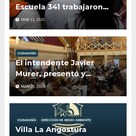
Escuela 341 trabajaron
sobre la “Tenencia
MAR 21, 2025
Responsable de Perros”
CIUDADANÍA
El intendente Javier
Murer, presentó y
participó en el Taller
MAR 20, 2025
Acuerdo para la
Planificación Sostenible
de Villa La Angostura.
CIUDADANÍA
DIRECCIÓN DE MEDIO AMBIENTE
Villa La Angostura