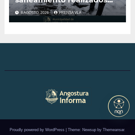
por la Secretaria de
8 AGOSTO, 2026
PRENSA VLA
atención al vecino
Proudly powered by WordPress
|
Theme: Newsup by
Themeansar
.