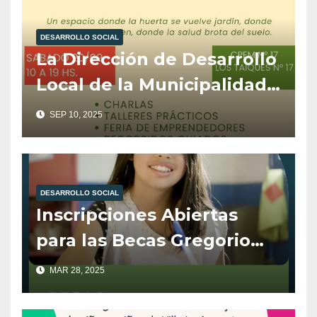
DESARROLLO SOCIAL
La Dirección de Desarrollo
Local de la Municipalidad
de Villa La Angostura,
SEP 10, 2025
organiza el 4° Encuentro
de Plantas para la Salud.
DESARROLLO SOCIAL
Inscripciones Abiertas
para las Becas Gregorio
Álvarez
MAR 28, 2025