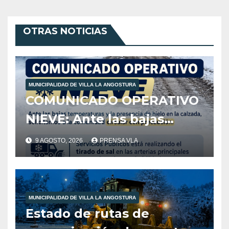
OTRAS NOTICIAS
MUNICIPALIDAD DE VILLA LA ANGOSTURA
COMUNICADO OPERATIVO
NIEVE: Ante las bajas
temperaturas y la
9 AGOSTO, 2026
PRENSA VLA
presencia de hielo en la
calzada, solicitamos a la
comunidad extremar las
MUNICIPALIDAD DE VILLA LA ANGOSTURA
precauciones al circular.
Estado de rutas de