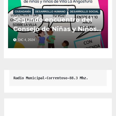
CIUDADANÍA
DESARROLLO HUMANO
DESARROLLO SOCIAL
Segundo encuentro del
Consejo de Niñas y Niños
de Villa La Angostura
DIC 4, 2024
Radio Municipal-Correntoso-88.3 Mhz.