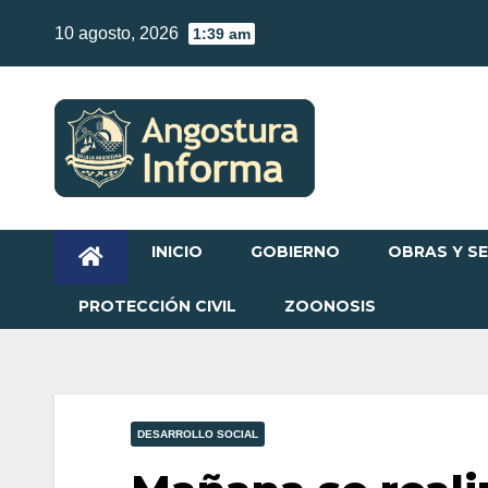
Skip
10 agosto, 2026
1:39 am
to
content
INICIO
GOBIERNO
OBRAS Y SE
PROTECCIÓN CIVIL
ZOONOSIS
DESARROLLO SOCIAL