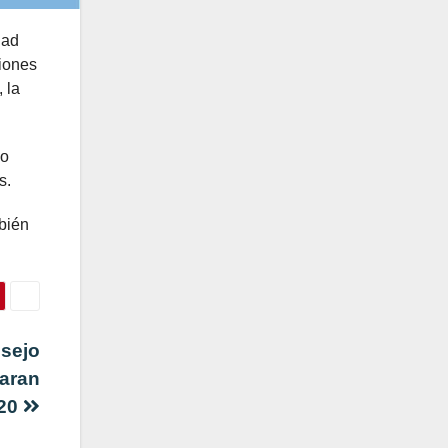
dad
iones
 la
lo
s.
bién
nsejo
paran
020