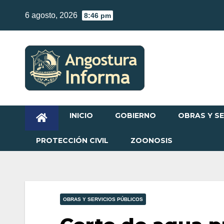
Skip
6 agosto, 2026
8:46 pm
to
content
INICIO
GOBIERNO
OBRAS Y SE
PROTECCIÓN CIVIL
ZOONOSIS
OBRAS Y SERVICIOS PÚBLICOS