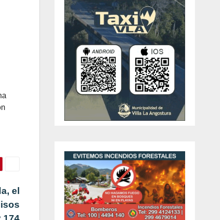
na
on
a, el
misos
y 174